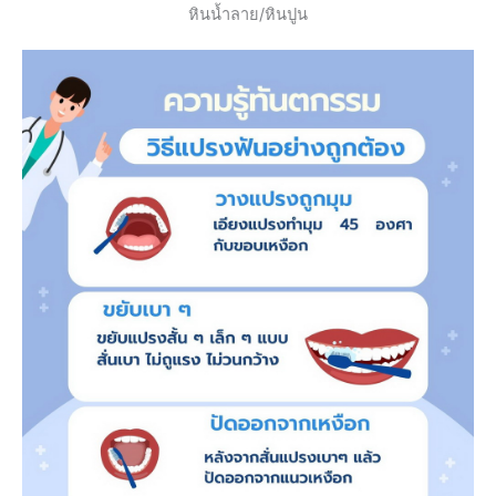
หินน้ำลาย/หินปูน