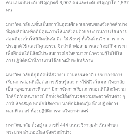
คน แบ่งเป็นระดับปริญญาตรี 6,907 คนและระดับปริญญาโท 1,537
คน
มหาวิทยาลัยเนชั่นเป็นสถาบันอุดมศึกษาเอกชนของจังหวัดลำปาง
ที่มุ่งผลิตบัณฑิตที่มีคุณภาพให้แก่สังคมด้วยกระบวนการเรียนการ
สอนที่มุ่งเน้นให้นิสิตเป็นนักคิด ใฝ่เรียนรู้ ทั้งในด้านวิชาการ การ
ประยุกต์ใช้ และมีคุณธรรม จิตสำนึกต่อสาธารณะ โดยมีกิจกรรม
เพื่อฝึกฝนให้นิสิตมีประสบการณ์จริงสามารถนำความรู้ไปใช้ใน
การปฏิบัติหน้าที่การงานได้อย่างมีประสิทธิภาพ
มหาวิทยาลัยมีภูมิทัศน์ที่สวยงามตามธรรมชาติ บรรยากาศการ
เรียนการสอนที่เอื้อต่อการเรียนรู้และการใช้ชีวิตในมหาวิทยาลัย
เป็น “อุทยานการศึกษา” มีการจัดการเรียนการสอนที่นิสิตมีความ
ใกล้ชิดกับคณาจารย์ อีกทั้งยังมีสิ่งอำนวยความสะดวกด้านต่าง ๆ
อาทิ ห้องสมุด หอพักนิสิตชาย หอพักนิสิตหญิง ห้องปฏิบัติการ
คอมพิวเตอร์ ห้องปฏิบัติการทางวิทยาศาสตร์
มหาวิทยาลัย ตั้งอยู่ ณ เลขที่ 444 ถนนวชิราวุธดำเนิน ตำบล
พระบาท อำเภอเมือง จังหวัดลำปาง