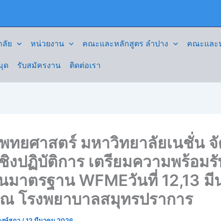
ลัย
หน่วยงาน
คณะและหลักสูตร ลำปาง
คณะและหล
มุด
รับสมัครงาน
ติดต่อเรา
ทยศาสตร์ มหาวิทยาลัยเนชั่น จั
ิงปฏิบัติการ เตรียมความพร้อมร
ินมาตรฐาน WFMEวันที่ 12,13 ม
ณ โรงพยาบาลสมุทรปราการ
งษ์สุภา
/
12 มีนาคม 2026