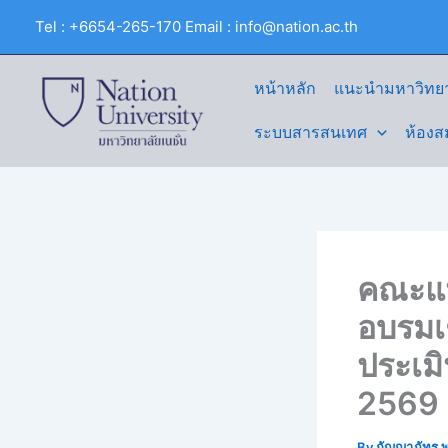
Skip
Tel : +6654-265-170 Email : info@nation.ac.th
to
content
หน้าหลัก
แนะนำมหาวิทยา
ระบบสารสนเทศ
ห้องส
คณะแพ
อบรมเช
ประเม
2569 
By
กัญญาภัทร พ