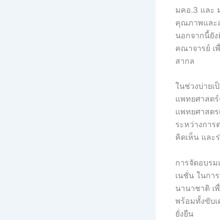
มคอ.3 และ ม
คุณภาพและส
นอกจากนี้ยั
คณาจารย์ เ
สากล
ในช่วงบ่ายเ
แพทยศาสตร์ต
แพทยศาสตรศ
ระหว่างการต
คิดเห็น และร
การจัดอบรมเช
เนชั่น ในก
นานาชาติ เพื่
พร้อมทั้งขั
ยั่งยืน