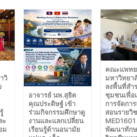
คณะแพทยศ
าวิ
มหาวิทยาลั
ม
ลงพื้นที่สำ
อาจารย์ นพ.สุธิต
ชุมชนเพื่อ
คุณประดิษฐ์ เข้า
การจัดการ
ร่วมกิจกรรมศึกษาดู
ู้
สอนรายวิ
งานและแลกเปลี่ยน
ละ
MED1601 
เรียนรู้ด้านอนามัย
้อม
พัฒนาทัก