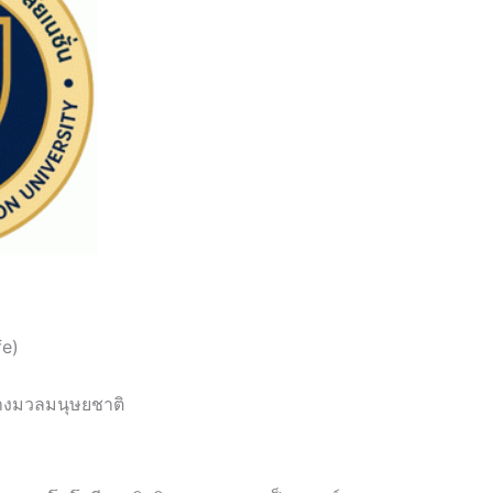
fe)
่างมวลมนุษยชาติ