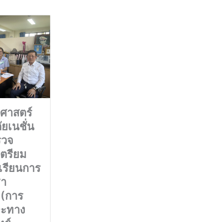
าสตร์
ยเนชั่น
รวจ
เตรียม
เรียนการ
ชา
(การ
ษะทาง