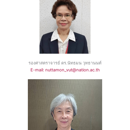
รองศาสตราจารย์ ดร.นัทธมน วุทธานนท์
E-mail: nuttamon_vut@nation.ac.th