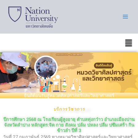
Skip
to
content
เมนู
ยินดีต้อนรับสู่หมวดศิลปศาสตร์และวิทยาศาสตร์
บริการวิชาการ
ปีการศึกษา 2568 ณ โรงเรียนผู้สูงอายุ ตำบลทุ่งกว๋าว อำเภอเมืองปาน
จังหวัดลำปาง หลักสูตร:จิต กาย สังคม บ่ล้ม บ่หลง บ่ลืม บ่ซึมเศร้า กิน
ข้าวลำ ปีที่ 3
วันที่ 27 กุมภาพันธ์ 2569 ทางหมวดวิชาศิลปศาสตร์และวิทยาศาสตร์