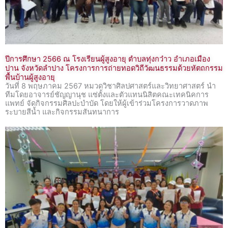
ปีการศึกษา 2566 ณ โรงเรียนผู้สูงอายุ ตำบลทุ่งกว๋าว อำเภอเมือง
ปาน จังหวัดลำปาง โครงการการถ่ายทอดวิถีวัฒนธรรมด้วยหัตถกรรม
พื้นบ้านผู้สูงอายุ
วันที่ 8 พฤษภาคม 2567 หมวดวิชาศิลปศาสตร์และวิทยาศาสตร์ นำ
ทีมโดยอาจารย์ชัญญานุช แซ่ตั้งและตัวแทนนิสิตคณะเทคนิคการ
แพทย์ จัดกิจกรรมศิลปะบำบัด โดยให้ผู้เข้าร่วมโครงการวาดภาพ
ระบายสีน้ำ และกิจกรรมสันทนาการ