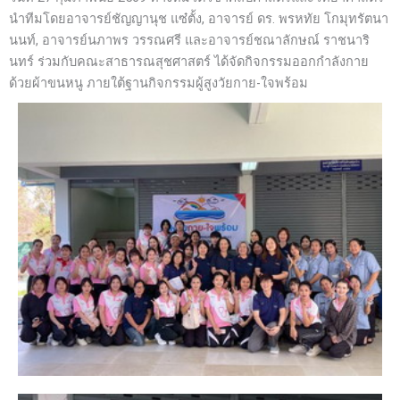
นำทีมโดยอาจารย์ชัญญานุช แซ๋ตั้ง, อาจารย์ ดร. พรหทัย โกมุทรัตนา
นนท์, อาจารย์นภาพร วรรณศรี และอาจารย์ชณาลักษณ์ ราชนาริ
นทร์ ร่วมกับคณะสาธารณสุชศาสตร์ ได้จัดกิจกรรมออกกำลังกาย
ด้วยผ้าขนหนู ภายใต้ฐานกิจกรรมผู้สูงวัยกาย-ใจพร้อม