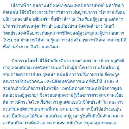
เมื่อวันที่ 14 กุมภาพันธ์ 2567 คณะเทคนิคการแพทย์ มหาวิทยา
ลัยเนชั่น ได้จัดโครงการบริการวิชาการเชิงบูรณาการ “จิต กาย สังคม
บ่ล้ม บ่หลง บ่ลืม บ่ซึมเศร้า กิ๋นข้าวลำ” ณ โรงเรียนผู้สูงอายุ องค์การ
บริหารส่วนตำบลทุ่งกว๋าว อำเภอเมืองปาน จังหวัดลำปาง โดยมี
วัตถุประสงค์เพื่อยกระดับคุณภาพชีวิตของผู้สูงอายุและผู้ประกอบการ
ในชุมชน ผ่านการให้ความรู้และการส่งเสริมสุขภาพในหลากหลายมิติ
ทั้งด้านร่างกาย จิตใจ และสังคม
กิจกรรมในครั้งนี้ได้รับเกียรติจาก รองศาสตราจารย์ ดร.ธนูศักดิ์
ตาตุ คณบดีคณะเทคนิคการแพทย์ เป็นผู้นำโครงการ พร้อมด้วย ผู้
ช่วยศาสตราจารย์ ดร.ยุทธนา หมั่นดี อาจารย์นิภาพรรณ ลี้ตระกูล
คณาจารย์ประจำคณะ และนิสิตเทคนิคการแพทย์ชั้นปีที่ 3 และ 4
ร่วมกันดำเนินกิจกรรมในหัวข้อ “เทคนิคทางการแพทย์เพื่อการดูแล
ตนเองของผู้สูงอายุ” ซึ่งครอบคลุมความรู้เรื่องการตรวจสุขภาพเบื้อง
ต้น การเฝ้าระวังโรคเรื้อรัง การดูแลตนเองในชีวิตประจำวัน และการ
ส่งเสริมพฤติกรรมสุขภาพที่เหมาะสม บรรยากาศเป็นไปอย่างอบอุ่น
และเป็นกันเอง ได้รับความสนใจจากผู้สูงอายุในพื้นที่เป็นจำนวนมาก
สะท้อนถึงความตื่นตัวและความตระหนักในการดูแลสุขภาพของ