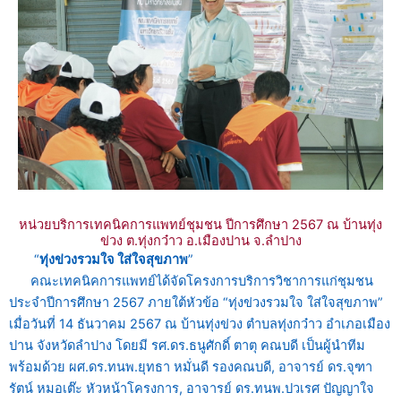
หน่วยบริการเทคนิคการแพทย์ชุมชน ปีการศึกษา 2567 ณ บ้านทุ่ง
ข่วง ต.ทุ่งกว๋าว อ.เมืองปาน จ.ลำปาง
“
ทุ่งข่วงรวมใจ ใส่ใจสุขภาพ
”
คณะเทคนิคการแพทย์ได้จัดโครงการบริการวิชาการแก่ชุมชน
ประจำปีการศึกษา 2567 ภายใต้หัวข้อ “ทุ่งข่วงรวมใจ ใส่ใจสุขภาพ”
เมื่อวันที่ 14 ธันวาคม 2567 ณ บ้านทุ่งข่วง ตำบลทุ่งกว๋าว อำเภอเมือง
ปาน จังหวัดลำปาง โดยมี รศ.ดร.ธนูศักดิ์ ตาตุ คณบดี เป็นผู้นำทีม
พร้อมด้วย ผศ.ดร.ทนพ.ยุทธา หมั่นดี รองคณบดี, อาจารย์ ดร.จุฑา
รัตน์ หมอเต๊ะ หัวหน้าโครงการ, อาจารย์ ดร.ทนพ.ปวเรศ ปัญญาใจ