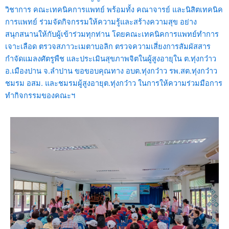
วิชาการ คณะเทคนิคการแพทย์ พร้อมทั้ง คณาจารย์ และนิสิตเทคนิค
การแพทย์ ร่วมจัดกิจกรรมให้ความรู้และสร้างความสุข อย่าง
สนุกสนานให้กับผู้เข้าร่วมทุกท่าน โดยคณะเทคนิคการแพทย์ทำการ
เจาะเลือด ตรวจสภาวะเมตาบอลิก ตรวจความเสี่ยงการสัมผัสสาร
กำจัดแมลงศัตรูพืช และประเมินสุขภาพจิตในผู้สูงอายุใน ต.ทุ่งกว๋าว
อ.เมืองปาน จ.ลำปาน ขอขอบคุณทาง อบต.ทุ่งกว๋าว รพ.สต.ทุ่งกว๋าว
ชมรม อสม. และชมรมผู้สูงอายุต.ทุ่งกว๋าว ในการให้ความร่วมมือการ
ทำกิจกรรมของคณะฯ