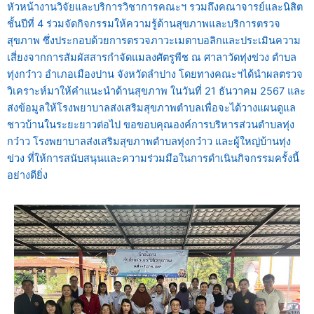
หัวหน้างานวิจัยและบริการวิชาการคณะฯ รวมถึงคณาจารย์และนิสิต
ชั้นปีที่ 4 ร่วมจัดกิจกรรมให้ความรู้ด้านสุขภาพและบริการตรวจ
สุขภาพ ซึ่งประกอบด้วยการตรวจภาวะเมตาบอลิกและประเมินความ
เสี่ยงจากการสัมผัสสารกำจัดแมลงศัตรูพืช ณ ศาลาวัดทุ่งข่วง ตำบล
ทุ่งกว๋าว อำเภอเมืองปาน จังหวัดลำปาง โดยทางคณะฯได้นำผลตรวจ
วิเคราะห์มาให้คำแนะนำด้านสุขภาพ ในวันที่ 21 ธันวาคม 2567 และ
ส่งข้อมูลให้โรงพยาบาลส่งเสริมสุขภาพตำบลเพื่อจะได้วางแผนดูแล
ชาวบ้านในระยะยาวต่อไป ขอขอบคุณองค์การบริหารส่วนตำบลทุ่ง
กว๋าว โรงพยาบาลส่งเสริมสุขภาพตำบลทุ่งกว๋าว และผู้ใหญ่บ้านทุ่ง
ข่วง ที่ให้การสนับสนุนและความร่วมมือในการดำเนินกิจกรรมครั้งนี้
อย่างดียิ่ง