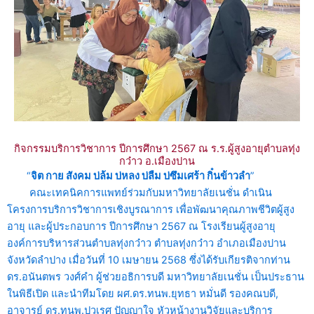
กิจกรรมบริการวิชาการ ปีการศึกษา 2567 ณ ร.ร.ผู้สูงอายุตำบลทุ่ง
กว๋าว อ.เมืองปาน
“
จิต กาย สังคม บ่ล้ม บ่หลง บ่ลืม บ่ซึมเศร้า กิ๋นข้าวลำ
”
คณะเทคนิคการแพทย์ร่วมกับมหาวิทยาลัยเนชั่น ดำเนิน
โครงการบริการวิชาการเชิงบูรณาการ เพื่อพัฒนาคุณภาพชีวิตผู้สูง
อายุ และผู้ประกอบการ ปีการศึกษา 2567 ณ โรงเรียนผู้สูงอายุ
องค์การบริหารส่วนตำบลทุ่งกว๋าว ตำบลทุ่งกว๋าว อำเภอเมืองปาน
จังหวัดลำปาง เมื่อวันที่ 10 เมษายน 2568 ซึ่งได้รับเกียรติจากท่าน
ดร.อนันตพร วงศ์คำ ผู้ช่วยอธิการบดี มหาวิทยาลัยเนชั่น เป็นประธาน
ในพิธีเปิด และนำทีมโดย ผศ.ดร.ทนพ.ยุทธา หมั่นดี รองคณบดี,
อาจารย์ ดร.ทนพ.ปวเรศ ปัญญาใจ หัวหน้างานวิจัยและบริการ