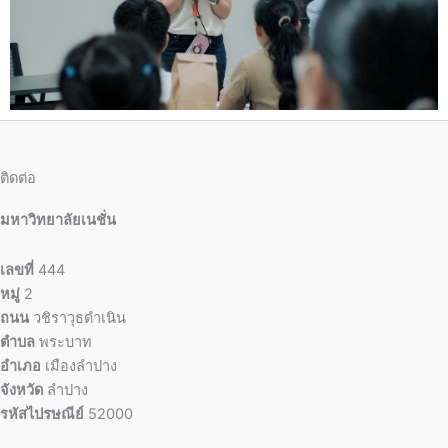
ติดต่อ
มหาวิทยาลัยเนชั่น
เลขที่
444
หมู่
2
ถนน
วชิราวุธดำเนิน
ตำบล
พระบาท
อำเภอ
เมืองลำปาง
จังหวัด
ลำปาง
รหัสไปรษณีย์
52000