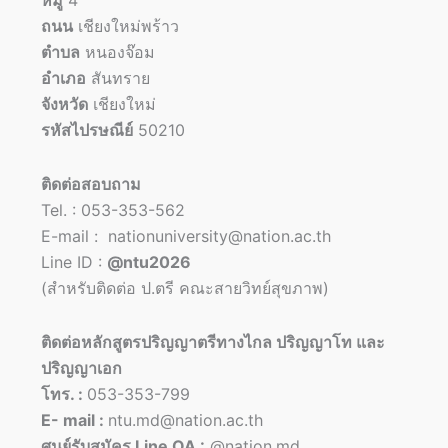
หมู่
4
ถนน
เชียงใหม่พร้าว
ตำบล
หนองจ๊อม
อำเภอ
สันทราย
จังหวัด
เชียงใหม่
รหัสไปรษณีย์
50210
ติดต่อสอบถาม
Tel. : 053-353-562
E-mail : nationuniversity@nation.ac.th
Line ID :
@ntu2026
(สำหรับติดต่อ ป.ตรี คณะสายวิทย์สุขภาพ)
ติดต่อหลักสูตรปริญญาตรีทางไกล ปริญญาโท และ
ปริญญาเอก
โทร. :
053-353-799
E- mail :
ntu.md@nation.ac.th
ศูนย์รับสมัคร Line OA :
@nation.md