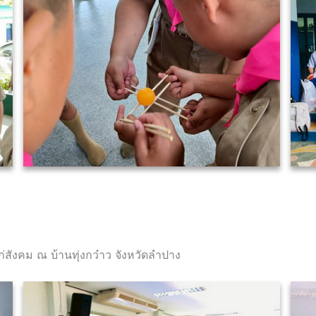
สังคม ณ บ้านทุ่งกว๋าว จังหวัดลำปาง