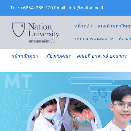
Skip
Tel : +6654-265-170 Email : info@nation.ac.th
to
content
หน้าหลัก
แนะนำมหาวิทยา
ระบบสารสนเทศ
ห้องส
หน้าหลักคณะ
เกี่ยวกับคณะ
คณบดี อาจารย์ บุคลากร