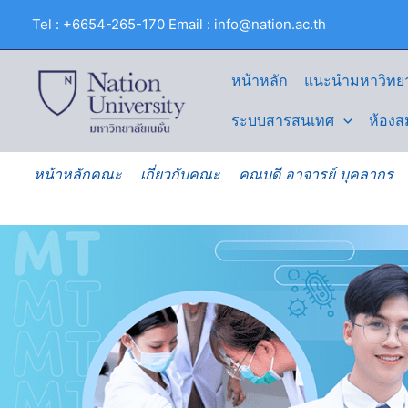
Skip
Tel : +6654-265-170 Email : info@nation.ac.th
to
content
หน้าหลัก
แนะนำมหาวิทยา
ระบบสารสนเทศ
ห้องส
หน้าหลักคณะ
เกี่ยวกับคณะ
คณบดี อาจารย์ บุคลากร