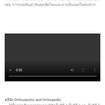
เช่น: การถอนฟัน/ผ่าฟันคุด/ตัดไหมและหารเย็บแผลในช่องปาก
คลินิก Orthodontic and Orthopedic