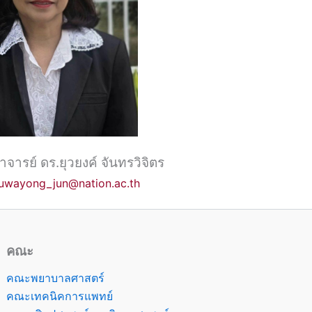
าจารย์ ดร.ยุวยงค์ จันทรวิจิตร
yuwayong_jun@nation.ac.th
คณะ
คณะพยาบาลศาสตร์
คณะเทคนิคการแพทย์