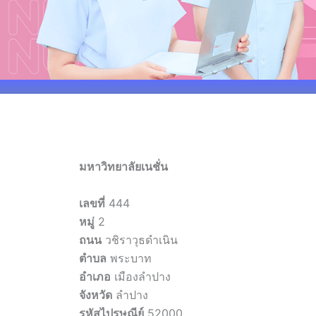
มหาวิทยาลัยเนชั่น
เลขที่
444
หมู่
2
ถนน
วชิราวุธดำเนิน
ตำบล
พระบาท
อำเภอ
เมืองลำปาง
จังหวัด
ลำปาง
รหัสไปรษณีย์
52000