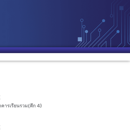
์
อาคารเรียนรวม(ตึก 4)
์