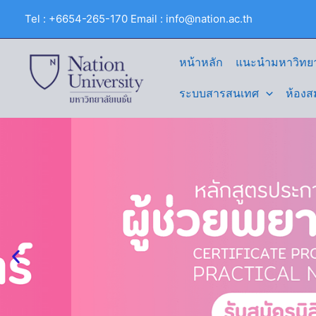
Skip
Tel : +6654-265-170 Email : info@nation.ac.th
to
content
หน้าหลัก
แนะนำมหาวิทยา
ระบบสารสนเทศ
ห้องส