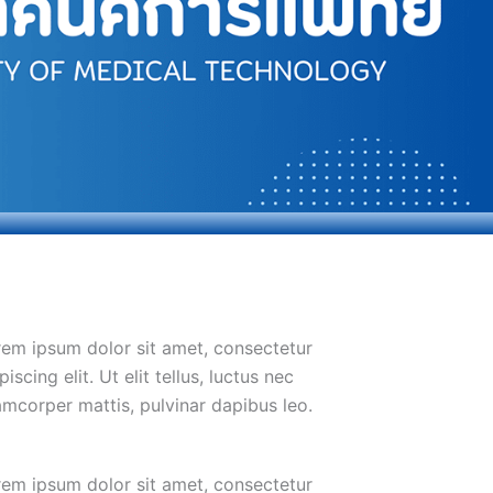
em ipsum dolor sit amet, consectetur
piscing elit. Ut elit tellus, luctus nec
amcorper mattis, pulvinar dapibus leo.
em ipsum dolor sit amet, consectetur