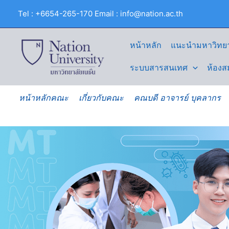
Skip
Tel : +6654-265-170 Email : info@nation.ac.th
to
content
หน้าหลัก
แนะนำมหาวิทยา
ระบบสารสนเทศ
ห้องส
หน้าหลักคณะ
เกี่ยวกับคณะ
คณบดี อาจารย์ บุคลากร