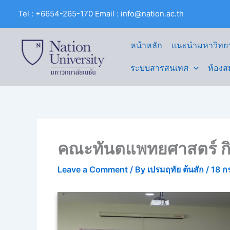
Skip
Tel : +6654-265-170 Email : info@nation.ac.th
to
content
หน้าหลัก
แนะนำมหาวิทยา
ระบบสารสนเทศ
ห้องส
คณะทันตแพทยศาสตร์ กิ
Leave a Comment
/ By
เปรมฤทัย ต้นสัก
/
18 ก