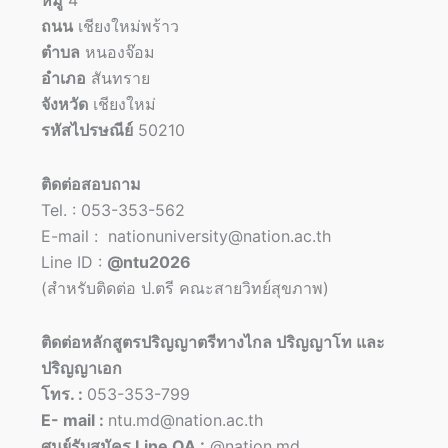
หมู่
4
ถนน
เชียงใหม่พร้าว
ตำบล
หนองจ๊อม
อำเภอ
สันทราย
จังหวัด
เชียงใหม่
รหัสไปรษณีย์
50210
ติดต่อสอบถาม
Tel. : 053-353-562
E-mail : nationuniversity@nation.ac.th
Line ID :
@ntu2026
(สำหรับติดต่อ ป.ตรี คณะสายวิทย์สุขภาพ)
ติดต่อหลักสูตรปริญญาตรีทางไกล ปริญญาโท และ
ปริญญาเอก
โทร. :
053-353-799
E- mail :
ntu.md@nation.ac.th
ศูนย์รับสมัคร Line OA :
@nation.md