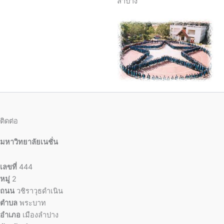
ลำปาง
ติดต่อ
มหาวิทยาลัยเนชั่น
เลขที่
444
หมู่
2
ถนน
วชิราวุธดำเนิน
ตำบล
พระบาท
อำเภอ
เมืองลำปาง