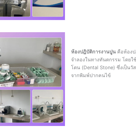
ห้องปฎิบัติการงานปูน
คือห้องปฏ
จำลองในทางทันตกรรม โดยใช้วั
โตน (Dental Stone) ซึ่งเป็
จากพิมพ์ปากคนไข้