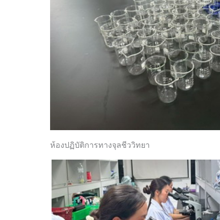
ห้องปฏิบัติการทางจุลชีววิทยา