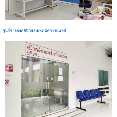
ศูนย์จำลองคลินิกแลบเทคนิคการแพทย์