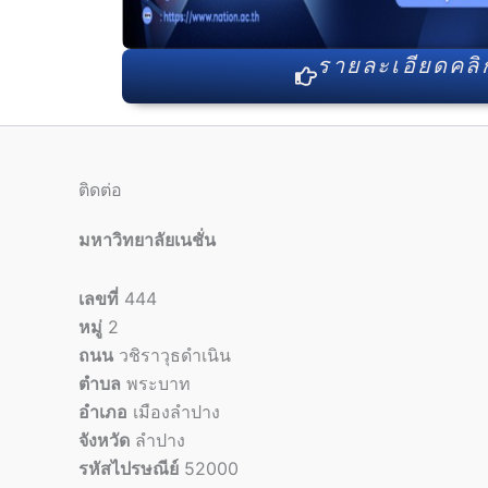
รายละเอียดคลิกท
ติดต่อ
มหาวิทยาลัยเนชั่น
เลขที่
444
หมู่
2
ถนน
วชิราวุธดำเนิน
ตำบล
พระบาท
อำเภอ
เมืองลำปาง
จังหวัด
ลำปาง
รหัสไปรษณีย์
52000