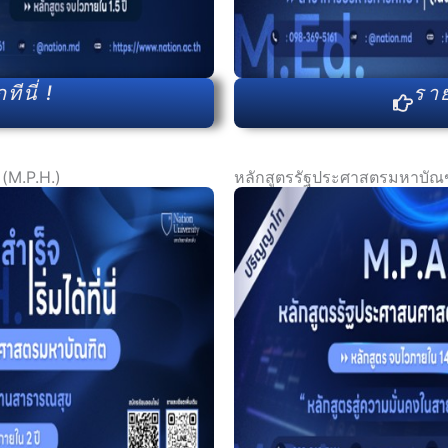
ีนี่ !
ราย
(M.P.H.)
หลักสูตรรัฐประศาสตรมหาบัณฑ