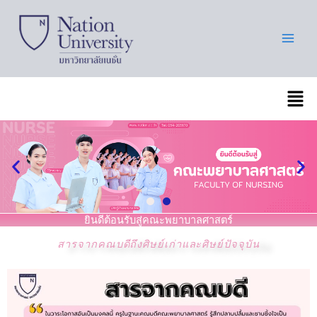
Skip
to
content
เมนู
ยินดีต้อนรับสู่คณะพยาบาลศาสตร์
สารจากคณบดีถึงศิษย์เก่าและศิษย์ปัจจุบัน