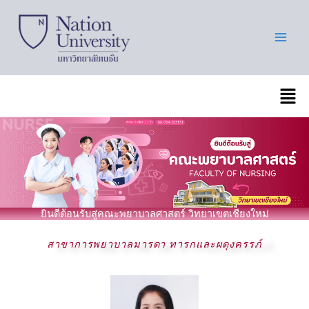
Skip
to
content
เมนู
ยินดีต้อนรับสู่คณะพยาบาลศาสตร์ วิทยาเขตเชียงใหม่
สาขาการพยาบาลมารดา ทารกและผดุงครรภ์