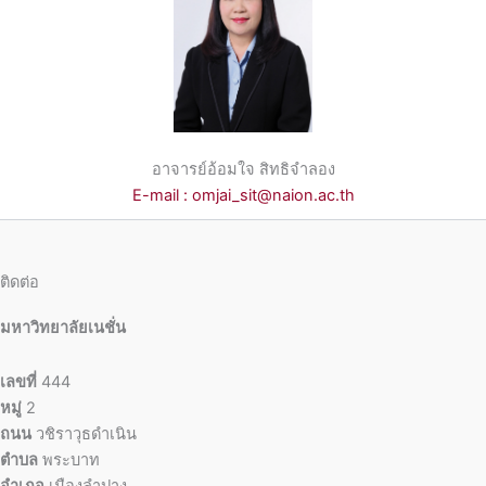
อาจารย์อ้อมใจ สิทธิจำลอง
E-mail : omjai_sit@naion.ac.th
ติดต่อ
มหาวิทยาลัยเนชั่น
เลขที่
444
หมู่
2
ถนน
วชิราวุธดำเนิน
ตำบล
พระบาท
อำเภอ
เมืองลำปาง