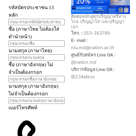
ติดต่อหลักสูตรปริญญาตรีทาง
ไกล ปริญญาโท และปริญญา
เอก
โทร. :
053-353799
E- mail :
ntu.md@nation.ac.th
ศูนย์รับสมัคร Line OA :
@nation.md
บริการข้อมูล Line OA :
@234atkxx