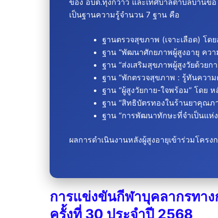
ของ อบต.ทุ่งกว๋าว และเทศบาลตำบลบ้านขอ แ
เป็นฐานความรู้จำนวน 7 ฐาน คือ
ฐานตรวจสุขภาพ (เจาะเลือด) โดย
ฐาน “พัฒนาศักยภาพผู้สูงอายุ คว
ฐาน “ส่งเสริมสุขภาพผู้สูงวัยด้ว
ฐาน “พักตรวจสุขภาพ : รู้ทันควา
ฐาน “ผู้สูงวัยกาย-ใจพร้อม” โด
ฐาน “สิทธิบัตรทองในร้านยาคุณภาพ 
ฐาน “การพัฒนาทักษะที่จำเป็นแห่
ผลการดำเนินงานหลังผู้สูงอายุเข้าร่วมโครงก
การแข่งขันกีฬาบุคลากรทางกา
ครั้งที่ 30 ประจำปี 2568