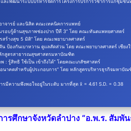
ละพัฒนาระบบบริหารจัดการโครงการบริการวิชาการแก่ชุมชนที่มีป
อาจารย์ และนิสิต คณะเทคนิคการแพทย์
ามรอบรู้ด้านสุขภาพช่องปาก ปีที 3” โดย คณะทันตแพทยศาสตร์
ยการสร้างสุข 5 มิติ” โดย คณะพยาบาลศาสตร์
มดัน ป้องกันเบาหวาน ดูแลสัดส่วน โดย คณะพยาบาลศาสตร์ เชียงใ
ย หลักสูตรสาธารณสุขศาสตรมหาบัณฑิต
: รู้สิทธิ ใช้เป็น เข้าถึงได้” โดยคณะเภสัชศาสตร์
งอนาคตสำหรับผู้ประกอบการ” โดย หลักสูตรบริหารธุรกิจมหาบัณ
ารมีความพึงพอใจอยู่ในระดับ มากที่สุด x̄ = 4.61
S.D. = 0.38
รศึกษาจังหวัดลำปาง “อ.พ.ร. สัมพันธ