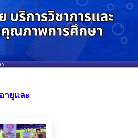
ษา
งอายุและ