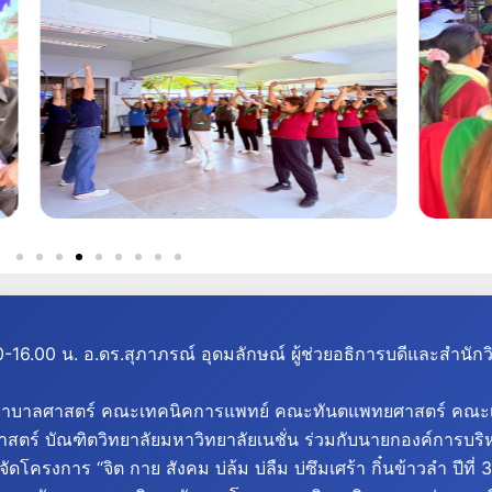
6.00 น. อ.ดร.สุภาภรณ์ อุดมลักษณ์ ผู้ช่วยอธิการบดีและสำนัก
ณะพยาบาลศาสตร์ คณะเทคนิคการแพทย์
คณะทันตแพทยศาสตร์ คณะเ
ตร์ บัณฑิตวิทยาลัยมหาวิทยาลัยเนชั่น ร่วมกับนายกองค์การบริหา
ครงการ “จิต กาย สังคม บ่ล้ม บ่ลืม บ่ซึมเศร้า กิ๋นข้าวลำ ปีที่ 