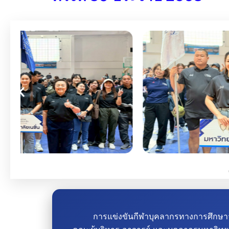
การแข่งขันกีฬาบุคลากรทางการศึกษาจังหวั