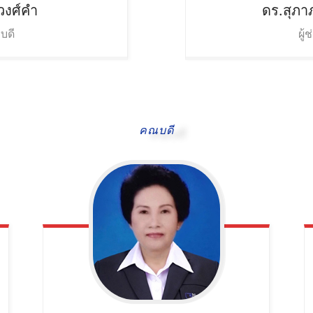
วงศ์คำ
ดร.สุภา
รบดี
ผู้
คณบดี