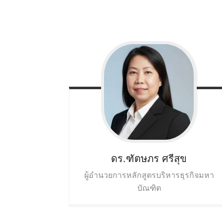
ดร.ฑัตษภร
ศรีสุข
ผู้อำนวยการหลักสูตรบริหารธุรกิจมหา
บัณฑิต