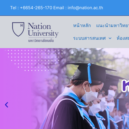
Skip
Tel : +6654-265-170 Email : info@nation.ac.th
to
content
หน้าหลัก
แนะนำมหาวิทยา
ระบบสารสนเทศ
ห้องส