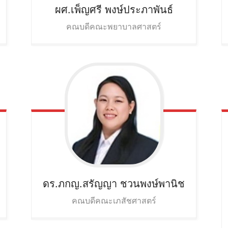
ผศ.เพ็ญศรี
พงษ์ประภาพันธ์
คณบดีคณะพยาบาลศาสตร์
ดร.ภกญ.สรัญญา
ชวนพงษ์พานิช
คณบดีคณะเภสัชศาสตร์