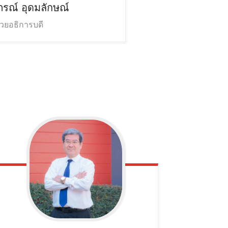
ภรณ์
อุดมลักษณ์
ช่วยอธิการบดี