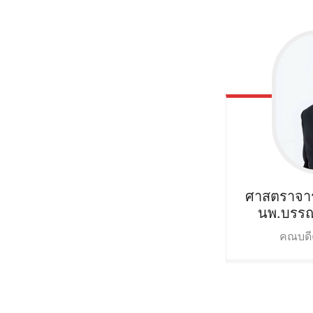
ศาสตราจารย
นพ.บรรณ
คณบดี