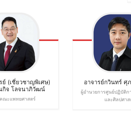
์ (เชี่ยวชาญพิเศษ)
อาจารย์กวินทร์
ศุ
กิจ
โลจนาภิวัฒน์
ผู้อำนวยการศูนย์ปฏิบัติ
คณะแพทยศาสตร์
และศิลปศาสต