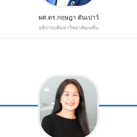
ผศ.ดร.กฤษฎา
ตันเปาว์
อธิการบดีมหาวิทยาลัยเนชั่น