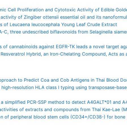
mic Cell Proliferation and Cytotoxic Activity of Edible Gol
activity of Zingiber ottensii essential oil and its nanoformu
ties of Leucaena leucocephala Young Leaf Crude Extract
A-C, three undescribed biflavonoids from Selaginella siame
is of cannabinoids against EGFR-TK leads a novel target aga
e−Resveratrol Hybrid, an Iron-Chelating Compound, Acts as
Approach to Predict Coa and Cob Antigens in Thai Blood Do
nd high-resolution HLA class I typing using transposase-ba
 of a simplified PCR-SSP method to detect A4GALT*01 and
 activities of extracts and compounds from Thai Kae-Lae (M
ion of peripheral blood stem cells (CD34+/CD38-) for bone