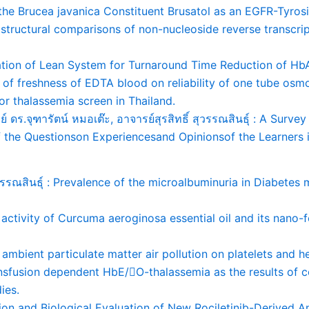
 the Brucea javanica Constituent Brusatol as an EGFR-Tyrosi
structural comparisons of non-nucleoside reverse transcrip
ication of Lean System for Turnaround Time Reduction of HbA
ce of freshness of EDTA blood on reliability of one tube osm
r thalassemia screen in Thailand.
รย์ ดร.จุฑารัตน์ หมอเต๊ะ, อาจารย์สุรสิทธิ์ สุวรรณสินธุ์ : A Sur
 the Questionson Experiencesand Opinionsof the Learners 
ุวรรณสินธุ์ : Prevalence of the microalbuminuria in Diabetes 
activity of Curcuma aeroginosa essential oil and its nano-f
 ambient particulate matter air pollution on platelets and he
transfusion dependent HbE/O-thalassemia as the results of
ies.
ion and Biological Evaluation of New Rociletinib-Derived An