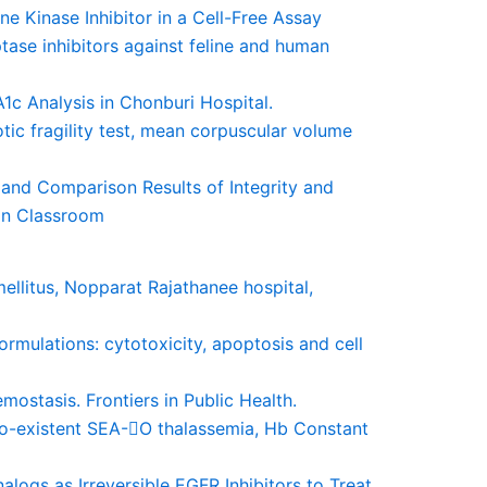
ne Kinase Inhibitor in a Cell-Free Assay
tase inhibitors against feline and human
1c Analysis in Chonburi Hospital.
otic fragility test, mean corpuscular volume
vey and Comparison Results of Integrity and
in Classroom
mellitus, Nopparat Rajathanee hospital,
ormulations: cytotoxicity, apoptosis and cell
mostasis. Frontiers in Public Health.
 co-existent SEA-O thalassemia, Hb Constant
alogs as Irreversible EGFR Inhibitors to Treat