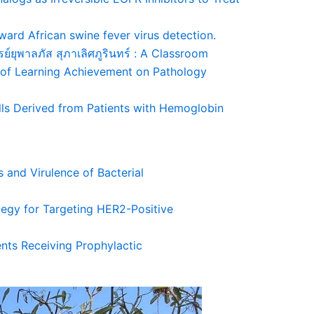
ward African swine fever virus detection.
รย์ยุพาลภัส สุภาเลิศภูรินทร์ : A Classroom
 of Learning Achievement on Pathology
ells Derived from Patients with Hemoglobin
is and Virulence of Bacterial
tegy for Targeting HER2-Positive
ents Receiving Prophylactic