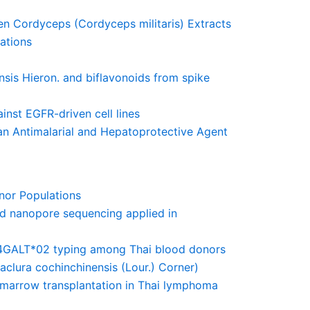
den Cordyceps (Cordyceps militaris) Extracts
lations
nsis Hieron. and biflavonoids from spike
inst EGFR-driven cell lines
 an Antimalarial and Hepatoprotective Agent
nor Populations
sed nanopore sequencing applied in
 A4GALT*02 typing among Thai blood donors
aclura cochinchinensis (Lour.) Corner)
 marrow transplantation in Thai lymphoma