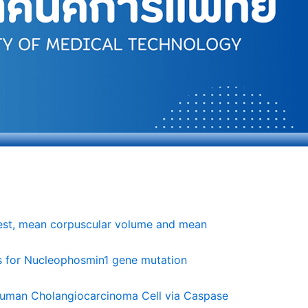
ty test, mean corpuscular volume and mean
s for Nucleophosmin1 gene mutation
n Human Cholangiocarcinoma Cell via Caspase