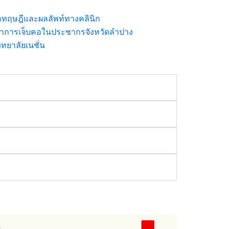
ักทฤษฎีและผลลัพท์ทางคลินิก
อาการเจ็บคอในประชากรจังหวัดลำปาง
ยาลัยเนชั่น