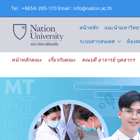
Skip
Tel : +6654-265-170 Email : info@nation.ac.th
to
content
หน้าหลัก
แนะนำมหาวิทยา
ระบบสารสนเทศ
ห้องส
หน้าหลักคณะ
เกี่ยวกับคณะ
คณบดี อาจารย์ บุคลากร