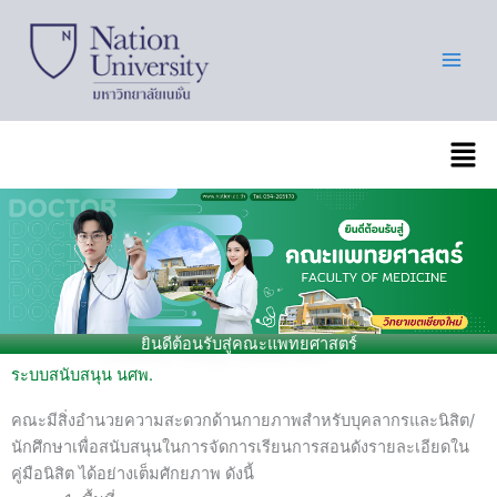
Skip
to
content
เมนู
ยินดีต้อนรับสู่คณะแพทยศาสตร์
ระบบสนับสนุน นศพ.
คณะมีสิ่งอำนวยความสะดวกด้านกายภาพสำหรับบุคลากรและนิสิต/
นักศึกษาเพื่อสนับสนุนในการจัดการเรียนการสอนดังรายละเอียดใน
คู่มือนิสิต ได้อย่างเต็มศักยภาพ ดังนี้