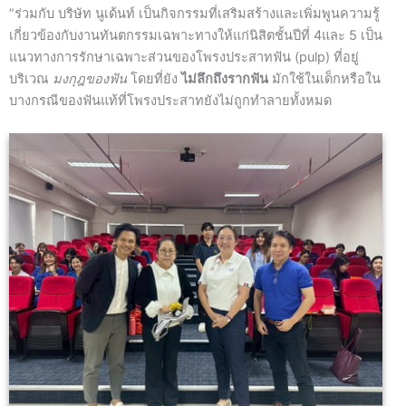
”ร่วมกับ บริษัท นูเด้นท์ เป็นกิจกรรมที่เสริมสร้างและเพิ่มพูนความรู้
เกี่ยวข้องกับงานทันตกรรมเฉพาะทางให้แก่นิสิตชั้นปีที่ 4และ 5 เป็น
แนวทางการรักษาเฉพาะส่วนของโพรงประสาทฟัน (pulp) ที่อยู่
บริเวณ
มงกุฎของฟัน
โดยที่ยัง
ไม่ลึกถึงรากฟัน
มักใช้ในเด็กหรือใน
บางกรณีของฟันแท้ที่โพรงประสาทยังไม่ถูกทำลายทั้งหมด