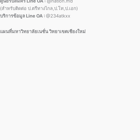
ศูนย์รับสมัคร Line OA :
@nation.md
(สำหรับติดต่อ ป.ตรีทางไกล,ป.โท,ป.เอก)
บริการข้อมูล Line OA :
@234atkxx
แผนที่มหาวิทยาลัยเนชั่น วิทยาเขตเชียงใหม่