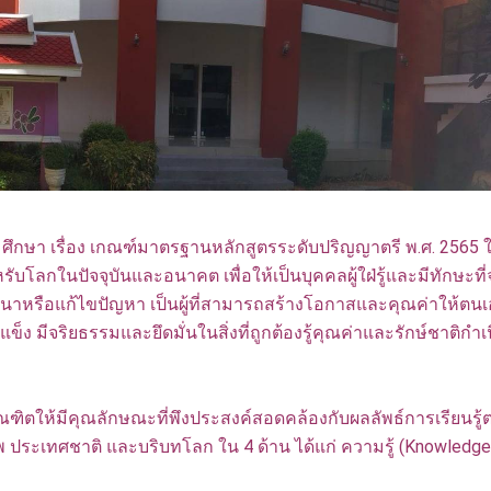
รื่อง เกณฑ์มาตรฐานหลักสูตรระดับปริญญาตรี พ.ศ. 2565 ให
บโลกในปัจจุบันและอนาคต เพื่อให้เป็นบุคคลผู้ใฝ่รู้และมีทักษะที่
นาหรือแก้ไขปัญหา เป็นผู้ที่สามารถสร้างโอกาสและคุณค่าให้ตนเ
ข็ง มีจริยธรรมและยึดมั่นในสิ่งที่ถูกต้องรู้คุณค่าและรักษ์ชาติก
ังคม
ิตให้มีคุณลักษณะที่พึงประสงค์สอดคล้องกับผลลัพธ์การเรียนรู
 ประเทศชาติ และบริบทโลก ใน 4 ด้าน ได้แก่ ความรู้ (Knowledge)