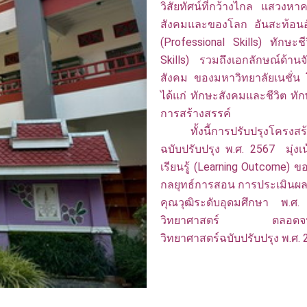
วิสัยทัศน์ที่กว้างไกล แสวงหาค
สังคมและของโลก อันสะท้อนอั
(Professional Skills) ทักษะช
Skills) รวมถึงเอกลักษณ์ด้านจ
สังคม ของมหาวิทยาลัยเนชั่น
ได้แก่ ทักษะสังคมและชีวิต 
การสร้างสรรค์
ทั้งนี้การปรับปรุงโครงสร้
ฉบับปรับปรุง พ.ศ. 2567 มุ่งเ
เรียนรู้ (Learning Outcome) ขอ
กลยุทธ์การสอน การประเมินผล
คุณวุฒิระดับอุดมศึกษา พ.
วิทยาศาสตร์ ตลอดจนตารา
วิทยาศาสตร์ฉบับปรับปรุง พ.ศ.