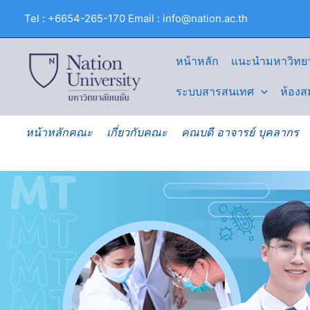
Skip
Tel : +6654-265-170 Email : info@nation.ac.th
to
content
หน้าหลัก
แนะนำมหาวิทยา
ระบบสารสนเทศ
ห้องส
หน้าหลักคณะ
เกี่ยวกับคณะ
คณบดี อาจารย์ บุคลากร