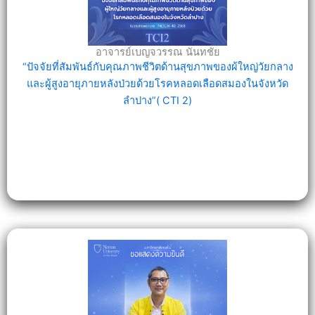
อาจารย์เบญจวรรณ นันทชัย
“ปัจจัยที่สัมพันธ์กับคุณภาพชีวิตด้านสุขภาพของผ้ใหญ่วัยกลาง
และผู้สูงอายุภายหลังป่วยด้วยโรคหลอดเลือดสมองในจังหวัด
ลำปาง”( CTI 2)