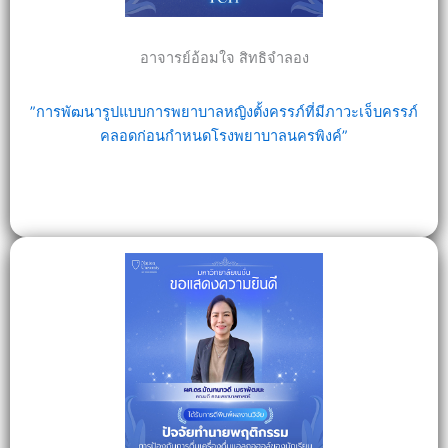
อาจารย์อ้อมใจ สิทธิจำลอง
‎”การพัฒนารูปแบบการพยาบาลหญิงตั้งครรภ์‎‎ที่มีภาวะเจ็บครรภ์
คลอดก่อนกำหนดโรงพยาบาลนครพิงค์”