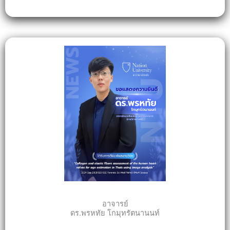
อาจารย์
ดร.พรหทัย โกมุทรัตนานนท์