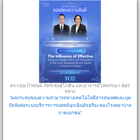
ดร.กฤษวโรตนม์ ภัทร์เชษฐ์โภคิน และอาจารย์โสพรรณา ฉัตร
หลวง
“ผลกระทบของความสามารถทางเทคโนโลยีสารสนเทศและบุพ
ปัจจัยต่อระบบบริการการแพทย์ฉุกเฉินอัจฉริยะของโรงพยาบาล
ภาคเอกชน”