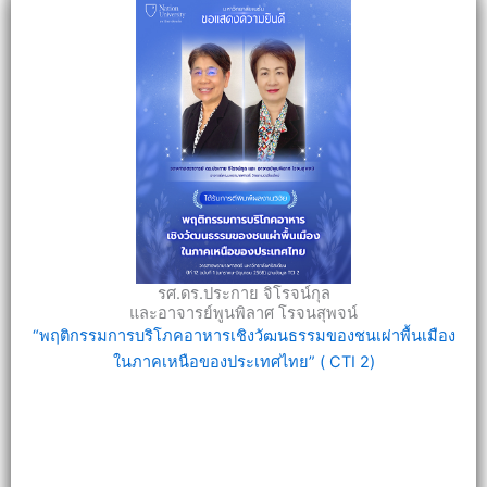
รศ.ดร.ประกาย จิโรจน์กุล
และอาจารย์พูนพิลาศ โรจนสุพจน์
“พฤติกรรมการบริโภคอาหารเชิงวัฒนธรรมของชนเผ่าพื้นเมือง
ในภาคเหนือของประเทศไทย” ( CTI 2)