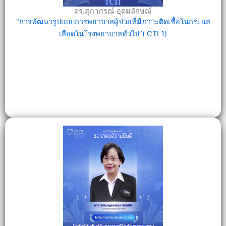
ดร.สุภาภรณ์ อุดมลักษณ์
“การพัฒนารูปแบบการพยาบาลผู้ป่วยที่มีภาวะติดเชื้อในกระแส
เลือดในโรงพยาบาลทั่วไป”( CTI 1)