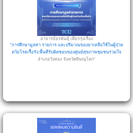
อาจารย์อรพันธุ์ เพียรรุ่งเรือง
“การศึกษามูลค่า รายการ และปริมาณของยาเหลือใช้ในผู้ป่วย
ดว้ยโรคเรื้อรัง:พื้นที่รับผิดชอบของศูนย์สุขภาพชุมชนร่วมใจ
อำเภอวังทอง จังหวัดพิษณุโลก”